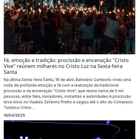
Fé, emoção e tradição: procissão e encenação "Cristo
Vive" reúnem milhares no Cristo Luz na Sexta-feira
Santa
Na última Sexta-feira Santa, 18 de abril, Balneário Camboriú viveu uma
noite de profunda emoção e fé com a realização da tradicional
procissão e da encenação "Cristo Vive", que reuniu cerca de 5 mil
pessoas, entre fiéis, moradores, visitantes e autoridades.A procissão
teve início no Viaduto Zeferino Pretto e seguiu até o alto do Complexo
Turístico Cristo ...
19/04/2025