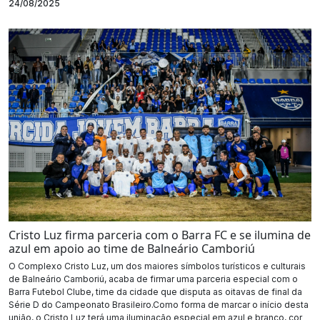
24/08/2025
Cristo Luz firma parceria com o Barra FC e se ilumina de
azul em apoio ao time de Balneário Camboriú
O Complexo Cristo Luz, um dos maiores símbolos turísticos e culturais
de Balneário Camboriú, acaba de firmar uma parceria especial com o
Barra Futebol Clube, time da cidade que disputa as oitavas de final da
Série D do Campeonato Brasileiro.Como forma de marcar o início desta
união, o Cristo Luz terá uma iluminação especial em azul e branco, cor