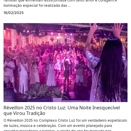
famílias que enfrentam essa jornada com tanto amor e coragem.A
iluminação especial foi realizada das ...
16/02/2025
Réveillon 2025 no Cristo Luz: Uma Noite Inesquecível
que Virou Tradição
O Réveillon 2025 no Complexo Cristo Luz foi um verdadeiro espetáculo
de luzes, música e celebração. Com um evento planejado para
encantar moradores e turistas, a virada do ano foi marcada por