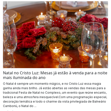
Natal no Cristo Luz: Mesas já estão à venda para a noite
mais iluminada do ano
O Natal é sempre um momento mágico, e no Cristo Luz essa magia
ganha ainda mais brilho. Já estão abertas as vendas das mesas para a
tradicional Festa de Natal no Complexo, um evento que reúne encanto,
beleza e uma atmosfera inesquecível.Com uma programação especial,
decoração temática e todo o charme da vista privilegiada de Balneário
Camboriú, o Natal do ...