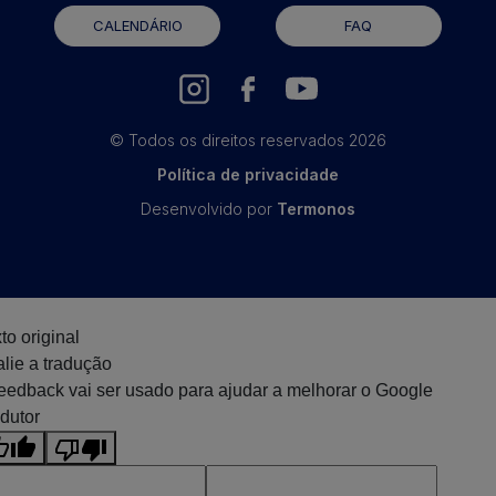
CALENDÁRIO
FAQ
© Todos os direitos reservados
2026
Política de privacidade
Desenvolvido por
Termonos
to original
lie a tradução
eedback vai ser usado para ajudar a melhorar o Google
dutor