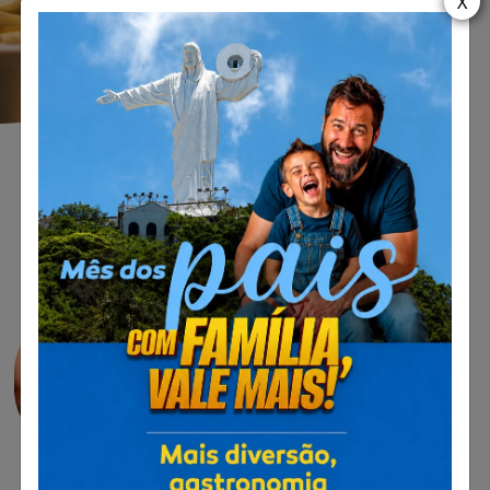
X
Desfrute de uma
culinária refinada em um
ambiente com vistas
deslumbrantes da cidade
e do oceano, tornando
cada refeição uma
celebração memorável
sob a luz celestial do
Cristo Luz.
SAIBA MAIS