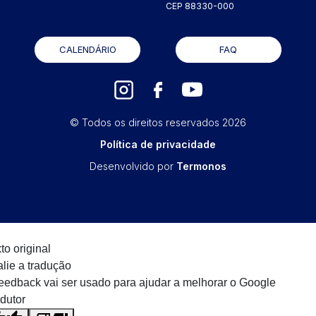
CEP 88330-000
CALENDÁRIO
FAQ
© Todos os direitos reservados
2026
Política de privacidade
Desenvolvido por
Termonos
to original
lie a tradução
eedback vai ser usado para ajudar a melhorar o Google
dutor